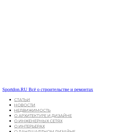
Sportdon.RU
Всё о строительстве и ремонтах
СТАТЬИ
НОВОСТИ
НЕДВИЖИМОСТЬ
О АРХИТЕКТУРЕ И ДИЗАЙНЕ
О ИНЖЕНЕРНЫХ СЕТЯХ
О ИНТЕРЬЕРАХ
О ЛАНДШАФТНОМ ДИЗАЙНЕ