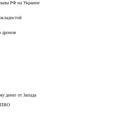
орыва РФ на Украине
покладистой
ю дронов
у денег от Запада
ы ПВО