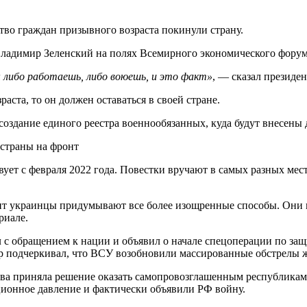
ство граждан призывного возраста покинули страну.
Владимир Зеленский на полях Всемирного экономического форум
 либо работаешь, либо воюешь, и это факт»
, — сказал президе
ста, то он должен оставаться в своей стране.
оздание единого реестра военнообязанных, куда будут внесены д
 страны на фронт
ет с февраля 2022 года. Повестки вручают в самых разных мест
нт украинцы придумывают все более изощренные способы. Они 
риале.
с обращением к нации и объявил о начале спецоперации по защ
р подчеркивал, что ВСУ возобновили массированные обстрелы 
а приняла решение оказать самопровозглашенным республикам 
ионное давление и фактически объявили РФ войну.