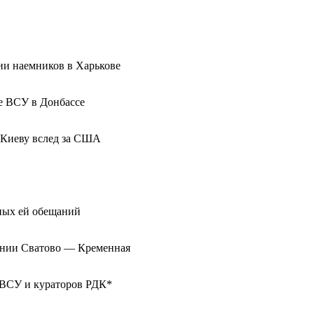
ии наемников в Харькове
те ВСУ в Донбассе
 Киеву вслед за США
нных ей обещаний
инии Сватово — Кременная
 ВСУ и кураторов РДК*