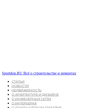
Sportdon.RU
Всё о строительстве и ремонтах
СТАТЬИ
НОВОСТИ
НЕДВИЖИМОСТЬ
О АРХИТЕКТУРЕ И ДИЗАЙНЕ
О ИНЖЕНЕРНЫХ СЕТЯХ
О ИНТЕРЬЕРАХ
О ЛАНДШАФТНОМ ДИЗАЙНЕ