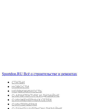
Sportdon.RU
Всё о строительстве и ремонтах
СТАТЬИ
НОВОСТИ
НЕДВИЖИМОСТЬ
О АРХИТЕКТУРЕ И ДИЗАЙНЕ
О ИНЖЕНЕРНЫХ СЕТЯХ
О ИНТЕРЬЕРАХ
О ЛАНДШАФТНОМ ДИЗАЙНЕ