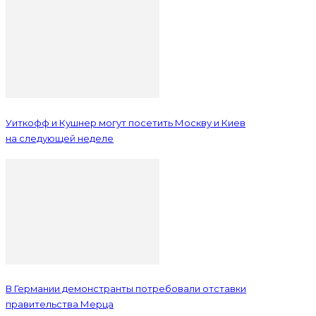
Уиткофф и Кушнер могут посетить Москву и Киев
на следующей неделе
В Германии демонстранты потребовали отставки
правительства Мерца