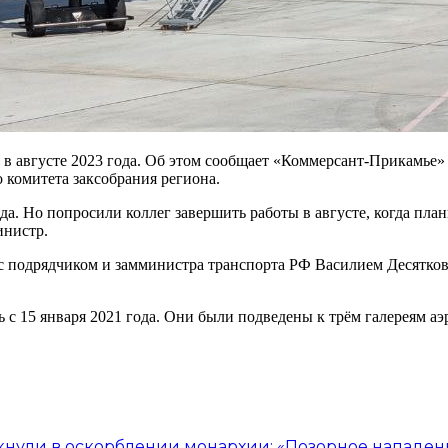
в августе 2023 года. Об этом сообщает «Коммерсант-Прикамье» 
 комитета заксобрания региона.
ода. Но попросили коллег завершить работы в августе, когда пл
инистр.
я с подрядчиком и замминистра транспорта РФ Василием Десятк
ь с 15 января 2021 года. Они были подведены к трём галереям аэ
кнули в оскорблении монархии: «Позорное нападен