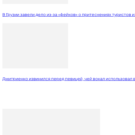
В Грузии завели дело из-за «фейков» о притеснениях туристов 
Дмитриенко извинился перед певицей, чей вокал использовал в