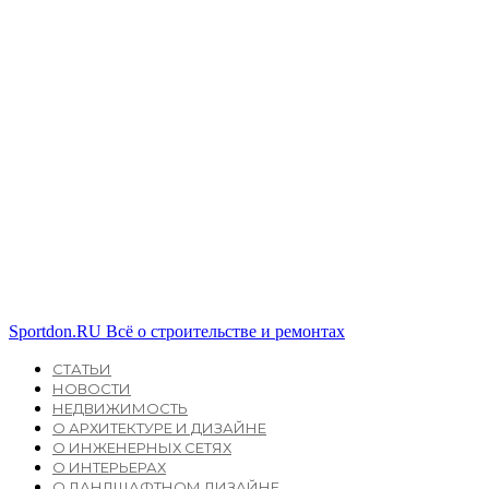
Sportdon.RU
Всё о строительстве и ремонтах
СТАТЬИ
НОВОСТИ
НЕДВИЖИМОСТЬ
О АРХИТЕКТУРЕ И ДИЗАЙНЕ
О ИНЖЕНЕРНЫХ СЕТЯХ
О ИНТЕРЬЕРАХ
О ЛАНДШАФТНОМ ДИЗАЙНЕ