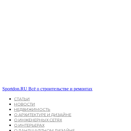
Sportdon.RU
Всё о строительстве и ремонтах
СТАТЬИ
НОВОСТИ
НЕДВИЖИМОСТЬ
О АРХИТЕКТУРЕ И ДИЗАЙНЕ
О ИНЖЕНЕРНЫХ СЕТЯХ
О ИНТЕРЬЕРАХ
О ЛАНДШАФТНОМ ДИЗАЙНЕ