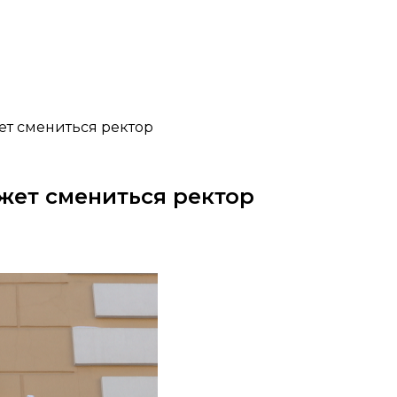
т смениться ректор
жет смениться ректор