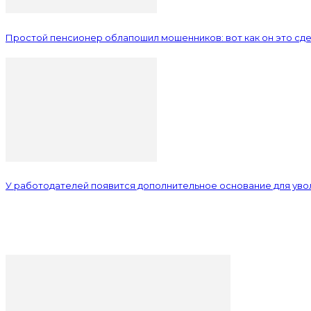
Простой пенсионер облапошил мошенников: вот как он это сд
У работодателей появится дополнительное основание для уво