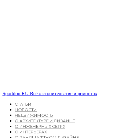
Sportdon.RU
Всё о строительстве и ремонтах
СТАТЬИ
НОВОСТИ
НЕДВИЖИМОСТЬ
О АРХИТЕКТУРЕ И ДИЗАЙНЕ
О ИНЖЕНЕРНЫХ СЕТЯХ
О ИНТЕРЬЕРАХ
О ЛАНДШАФТНОМ ДИЗАЙНЕ