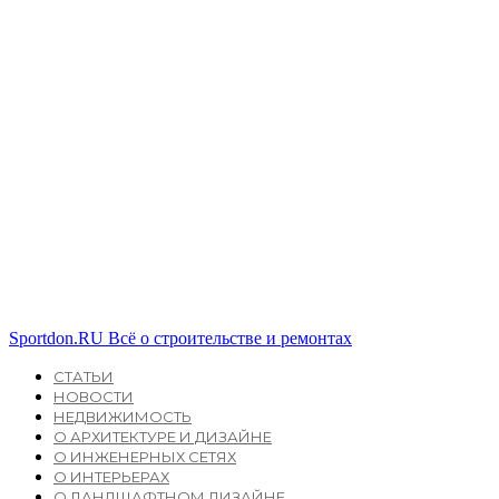
Sportdon.RU
Всё о строительстве и ремонтах
СТАТЬИ
НОВОСТИ
НЕДВИЖИМОСТЬ
О АРХИТЕКТУРЕ И ДИЗАЙНЕ
О ИНЖЕНЕРНЫХ СЕТЯХ
О ИНТЕРЬЕРАХ
О ЛАНДШАФТНОМ ДИЗАЙНЕ