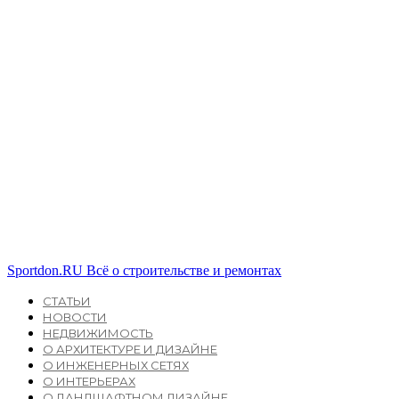
Sportdon.RU
Всё о строительстве и ремонтах
СТАТЬИ
НОВОСТИ
НЕДВИЖИМОСТЬ
О АРХИТЕКТУРЕ И ДИЗАЙНЕ
О ИНЖЕНЕРНЫХ СЕТЯХ
О ИНТЕРЬЕРАХ
О ЛАНДШАФТНОМ ДИЗАЙНЕ