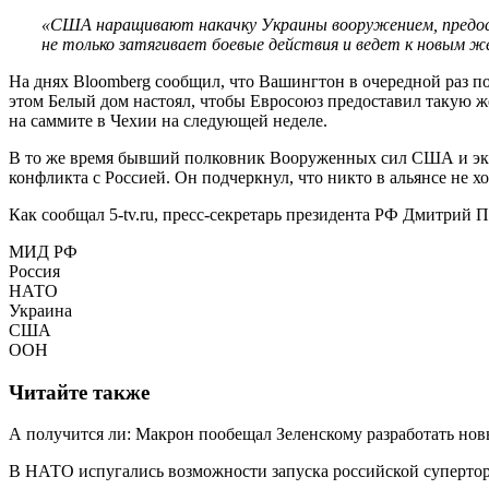
«США наращивают накачку Украины вооружением, предоста
не только затягивает боевые действия и ведет к новым ж
На днях Bloomberg сообщил, что Вашингтон в очередной раз п
этом Белый дом настоял, чтобы Евросоюз предоставил такую ж
на саммите в Чехии на следующей неделе.
В то же время бывший полковник Вооруженных сил США и экс-
конфликта с Россией. Он подчеркнул, что никто в альянсе не х
Как сообщал 5-tv.ru, пресс-секретарь президента РФ Дмитрий 
МИД РФ
Россия
НАТО
Украина
США
ООН
Читайте также
А получится ли: Макрон пообещал Зеленскому разработать но
В НАТО испугались возможности запуска российской суперто