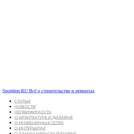
Sportdon.RU
Всё о строительстве и ремонтах
СТАТЬИ
НОВОСТИ
НЕДВИЖИМОСТЬ
О АРХИТЕКТУРЕ И ДИЗАЙНЕ
О ИНЖЕНЕРНЫХ СЕТЯХ
О ИНТЕРЬЕРАХ
О ЛАНДШАФТНОМ ДИЗАЙНЕ