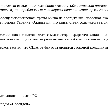
вляют ее военным развединформацию, обеспечивают прямое уча
ертвам, но и приближает ситуацию к опасной черте прямого во
ообещал спонсировать траты Киева на вооружение, пообещав еже
е помощь Украине. Ожидается, что главы стран содружества пр
советник Пентагона Дуглас Макгрегор в эфире телеканала Fox 
очет воевать с русскими, «кроме поляков и небольшого числа лю
Песков заявил, что США де-факто становятся стороной конфликта
вые санкции против РФ
рпеды «Посейдон»