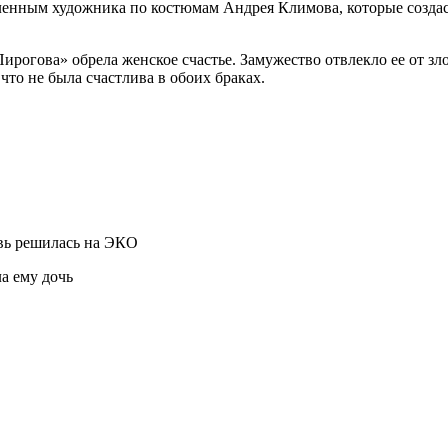
бленным художника по костюмам Андрея Климова, которые создас
Пирогова» обрела женское счастье. Замужество отвлекло ее от з
что не была счастлива в обоих браках.
овь решилась на ЭКО
а ему дочь