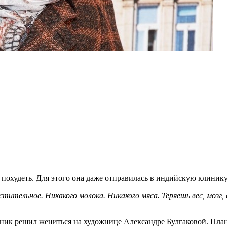
охудеть. Для этого она даже отправилась в индийскую клинику 
тительное. Никакого молока. Никакого мяса. Теряешь вес, мозг, 
дник решил жениться на художнице Александре Булгаковой. План