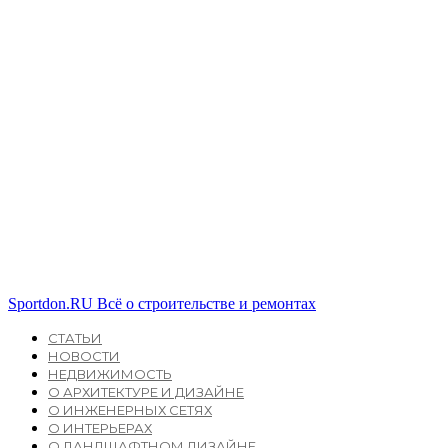
Sportdon.RU
Всё о строительстве и ремонтах
СТАТЬИ
НОВОСТИ
НЕДВИЖИМОСТЬ
О АРХИТЕКТУРЕ И ДИЗАЙНЕ
О ИНЖЕНЕРНЫХ СЕТЯХ
О ИНТЕРЬЕРАХ
О ЛАНДШАФТНОМ ДИЗАЙНЕ