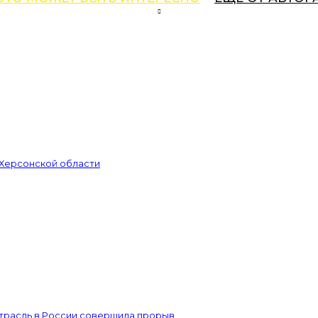
 Херсонской области
отрасль в России совершила прорыв