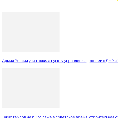
Армия России уничтожила пункты управления дронами в ДНР и
Таких темпов не было даже в советское время: строительная 