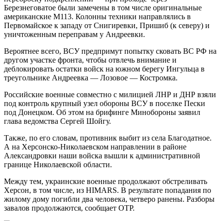
Березнеговатое были замечены в том числе оригинальные
американские М113. Колонны техники направлялись в
Первомайское к западу от Снигиревки, Пришиб (к северу) и
уничтоженным переправам у Андреевки.
Вероятнее всего, ВСУ предпримут попытку сковать ВС РФ на
другом участке фронта, чтобы отвлечь внимание и
деблокировать остатки войск на южном берегу Ингульца в
треугольнике Андреевка — Лозовое — Костромка.
Российские военные совместно с милицией ЛНР и ДНР взяли
под контроль крупный узел обороны ВСУ в поселке Пески
под Донецком. Об этом на брифинге Минобороны заявил
глава ведомства Сергей Шойгу.
Также, по его словам, противник выбит из села Благодатное.
А на Херсонско-Николаевском направлении в районе
Александровки наши войска вышли к административной
границе Николаевской области.
Между тем, украинские военные продолжают обстреливать
Херсон, в том числе, из HIMARS. В результате попадания по
жилому дому погибли два человека, четверо ранены. Разборы
завалов продолжаются, сообщает ОТР.