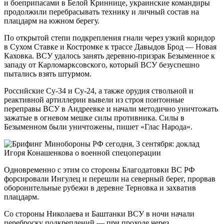
и боеприпасами в Белой Криннице, украинские командиры
продолжили перебрасывать технику и личный состав на
плацдарм на южном берегу.
По открытой степи подкрепления гнали через узкий коридор
в Сухом Ставке и Костромке к трассе Давыдов Брод — Новая
Каховка. ВСУ удалось занять деревню-призрак Безыменное к
западу от Карломарксовского, который ВСУ безуспешно
пытались взять штурмом.
Российские Су-34 и Су-24, а также орудия ствольной и
реактивной артиллерии вывели из строя понтонные
переправы ВСУ в Андреевке и начали методично уничтожать
зажатые в огневом мешке силы противника. Силы в
Безыменном были уничтожены, пишет «Глас Народа».
Одновременно с этим со стороны Благодатовки ВС РФ
форсировали Ингулец и перешли на северный берег, прорвав
оборонительные рубежи в деревне Терновка и захватив
плацдарм.
Со стороны Николаева и Баштанки ВСУ в ночи начали
переброску подкреплений — при проходе через