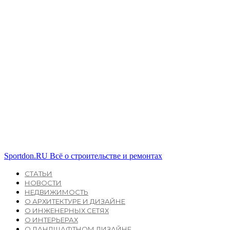
Sportdon.RU
Всё о строительстве и ремонтах
СТАТЬИ
НОВОСТИ
НЕДВИЖИМОСТЬ
О АРХИТЕКТУРЕ И ДИЗАЙНЕ
О ИНЖЕНЕРНЫХ СЕТЯХ
О ИНТЕРЬЕРАХ
О ЛАНДШАФТНОМ ДИЗАЙНЕ