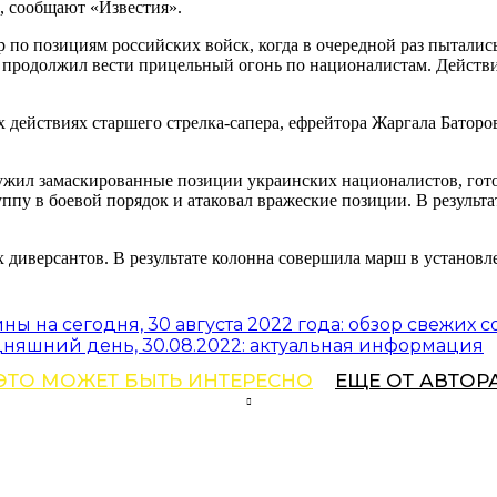
, сообщают «Известия».
о позициям российских войск, когда в очередной раз пытались 
продолжил вести прицельный огонь по националистам. Действия
 действиях старшего стрелка-сапера, ефрейтора Жаргала Баторо
жил замаскированные позиции украинских националистов, гото
ппу в боевой порядок и атаковал вражеские позиции. В результ
 диверсантов. В результате колонна совершила марш в установле
ы на сегодня, 30 августа 2022 года: обзор свежих 
няшний день, 30.08.2022: актуальная информация
ЭТО МОЖЕТ БЫТЬ ИНТЕРЕСНО
ЕЩЕ ОТ АВТОР