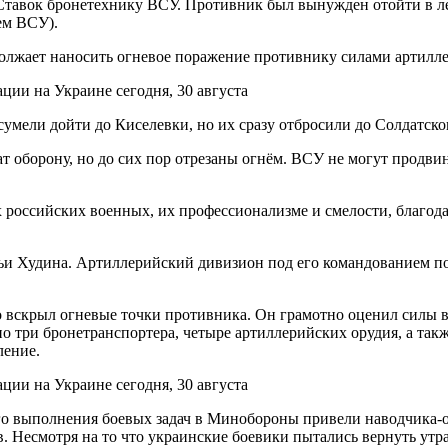
тавок бронетехнику ВСУ. Противник был вынужден отойти в ле
ем ВСУ).
должает наносить огневое поражение противнику силами артилле
мели дойти до Киселевки, но их сразу отбросили до Солдатског
 оборону, но до сих пор отрезаны огнём. ВСУ не могут продви
российских военных, их профессионализме и смелости, благод
и Худина. Артиллерийский дивизион под его командованием по
 вскрыл огневые точки противника. Он грамотно оценил силы в
о три бронетранспортера, четыре артиллерийских орудия, а так
ление.
го выполнения боевых задач в Минобороны привели наводчика-о
 Несмотря на то что украинские боевики пытались вернуть утр