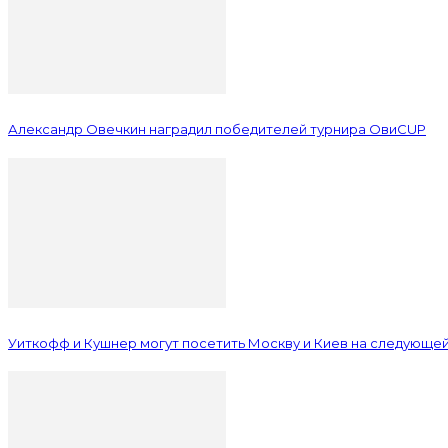
Александр Овечкин наградил победителей турнира ОвиCUP
Уиткофф и Кушнер могут посетить Москву и Киев на следующе