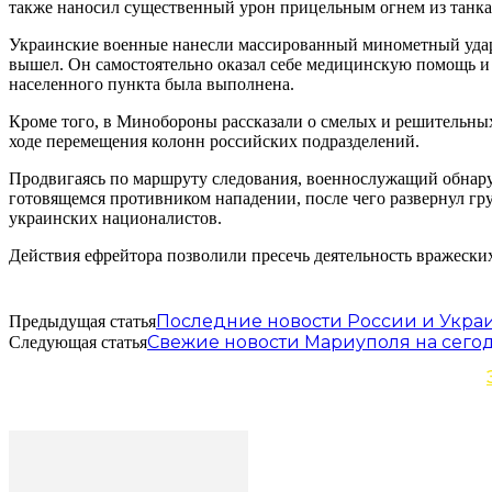
также наносил существенный урон прицельным огнем из танка
Украинские военные нанесли массированный минометный удар п
вышел. Он самостоятельно оказал себе медицинскую помощь и 
населенного пункта была выполнена.
Кроме того, в Минобороны рассказали о смелых и решительных
ходе перемещения колонн российских подразделений.
Продвигаясь по маршруту следования, военнослужащий обнару
готовящемся противником нападении, после чего развернул гру
украинских националистов.
Действия ефрейтора позволили пресечь деятельность вражеских
Последние новости России и Украин
Предыдущая статья
Свежие новости Мариуполя на сегод
Следующая статья