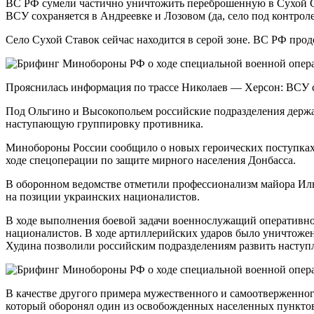
ВС РФ сумели частично уничтожить переброшенную в Сухой С
ВСУ сохраняется в Андреевке и Лозовом (да, село под контрол
Село Сухой Ставок сейчас находится в серой зоне. ВС РФ про
Прояснилась информация по трассе Николаев — Херсон: ВСУ су
Под Ольгино и Высокопольем российские подразделения держат
наступающую группировку противника.
Минобороны России сообщило о новых героических поступках 
ходе спецоперации по защите мирного населения Донбасса.
В оборонном ведомстве отметили профессионализм майора Иль
на позиции украинских националистов.
В ходе выполнения боевой задачи военнослужащий оперативно
националистов. В ходе артиллерийских ударов было уничтожен
Худина позволили российским подразделениям развить наступ
В качестве другого примера мужественного и самоотверженно
который оборонял один из освобожденных населенных пунктов.