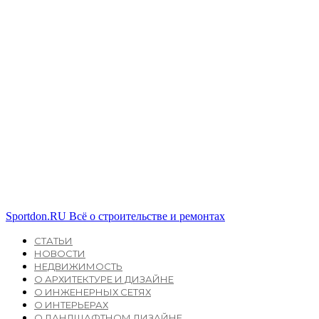
Sportdon.RU
Всё о строительстве и ремонтах
СТАТЬИ
НОВОСТИ
НЕДВИЖИМОСТЬ
О АРХИТЕКТУРЕ И ДИЗАЙНЕ
О ИНЖЕНЕРНЫХ СЕТЯХ
О ИНТЕРЬЕРАХ
О ЛАНДШАФТНОМ ДИЗАЙНЕ