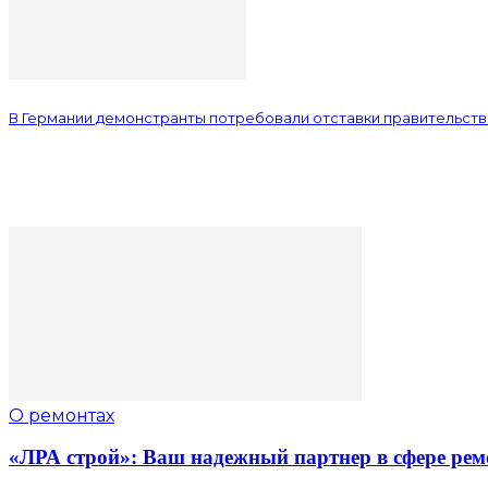
В Германии демонстранты потребовали отставки правительст
О ремонтах
«ЛРА строй»: Ваш надежный партнер в сфере рем