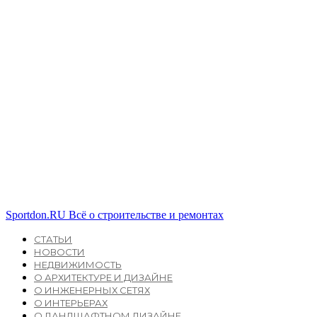
Sportdon.RU
Всё о строительстве и ремонтах
СТАТЬИ
НОВОСТИ
НЕДВИЖИМОСТЬ
О АРХИТЕКТУРЕ И ДИЗАЙНЕ
О ИНЖЕНЕРНЫХ СЕТЯХ
О ИНТЕРЬЕРАХ
О ЛАНДШАФТНОМ ДИЗАЙНЕ