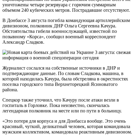
уничтожены четыре резервуара с горючим суммарным
объемом 240 кубических метров. Пострадавшие отсутствуют.
В Донбассе 3 августа погибла командующая артиллерийским
дивизионом, полковник ДНР Ольга Сергеевна Качура.
Обстоятельства гибели военнослужащей, известной по
позывному «Корса», сообщил военный корреспондент
Александр Сладков.
Журналист сослался на собственные источники в ДНР и
подтверждающие данные. По словам Сладкова, машина, в
которой находилась Качура, была обстреляна в окрестностях
поселка городского типа Верхнеторецкий Ясиноватого
района.
Спецкор также уточнил, что Качуру после атаки везли в
госпиталь в Горловке. Пока неизвестно, скончалась
легендарная полковник на месте или по пути в больницу.
«Это потеря для корпуса и для Донбасса вообще. Это очень
красивый, чуткий, деликатный человек, которая командовала
мужским коллективом, командовала реактивным дивизионом.