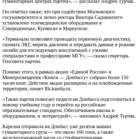
гуманитарных центрах партии», — рассказал Андрей Турчак.
Он отметил также, что при содействии Московского
госуниверситета и лично ректора Виктора Садовничего
установлено телемедицинское оборудование в
Северодонецке, Купянске и Мариуполе.
«Терминалы позволяют проводить первичную диагностику,
снимать ЭКГ, мерить давление и передавать данные в режиме
онлайн для последующих консультаций с узкими
специалистами и профессорами МГУ», — сказал секретарь
Генсовета партии.
Помимо этого, в рамках акции «Единой России» и
Минпросвещения «Книги — Донбассу» собрано более 150
тысяч книг. Действие акции расширено и на освобожденные
территории, пишет Rk.karelia.ru.
«Также партия помогает педагогам Донбасса подготовиться к
новому учебному году и перейти на российские
образовательные стандарты. Обеспечиваем школы и
оборудованием, и литературой», — напомнил Андрей Турчак.
Карелия отправила на Донбасс уже десяток машин
гуманитарного груза — это около 160 тонн, а также
железнодорожный вагон со стройматериалами.