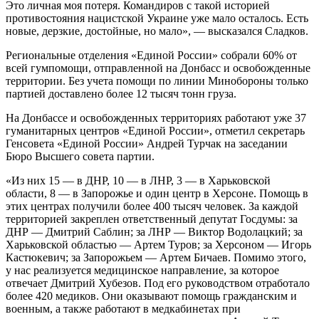
Это личная моя потеря. Командиров с такой историей
противостояния нацистской Украине уже мало осталось. Есть
новые, дерзкие, достойные, но мало», — высказался Сладков.
Региональные отделения «Единой России» собрали 60% от
всей гумпомощи, отправленной на Донбасс и освобожденные
территории. Без учета помощи по линии Минобороны только
партией доставлено более 12 тысяч тонн груза.
На Донбассе и освобожденных территориях работают уже 37
гуманитарных центров «Единой России», отметил секретарь
Генсовета «Единой России» Андрей Турчак на заседании
Бюро Высшего совета партии.
«Из них 15 — в ДНР, 10 — в ЛНР, 3 — в Харьковской
области, 8 — в Запорожье и один центр в Херсоне. Помощь в
этих центрах получили более 400 тысяч человек. За каждой
территорией закреплен ответственный депутат Госдумы: за
ДНР — Дмитрий Саблин; за ЛНР — Виктор Водолацкий; за
Харьковской областью — Артем Туров; за Херсоном — Игорь
Кастюкевич; за Запорожьем — Артем Бичаев. Помимо этого,
у нас реализуется медицинское направление, за которое
отвечает Дмитрий Хубезов. Под его руководством отработало
более 420 медиков. Они оказывают помощь гражданским и
военным, а также работают в медкабинетах при