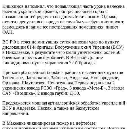
Кишкинов напомнил, что подавляющая часть урона нанесена
именно украинской армией, обстреливавшей город с
возвышенностей рядом с соседним Лисичанском. Однако,
отметил депутат, все городские службы уже функционируют,
размещаясь в наименее пострадавших помещениях, пишет
ФАН.
ВС РФ в течение минувших суток нанесли удар по пункту
дислокации 81-й бригады Вооруженных сил Украины (ВСУ)
в Николаевке, в результате чего были уничтожены более 50
боевиков и шесть автомобилей. В Веселой Долине
ликвидирован пункт управления 72-й бригады.
При контрбатарейной борьбе в районах населенных пунктов
Тоненькое, Ласточкино, Зайцево, Авдеевка, Новгородское,
Орловка, Шахтерское, Новоселовка Первая подавлены 2
украинских взвода РСЗО «Град», 3 взвода «Мста-Б», 3 взвода
САУ «Гвоздика», 2 взвода гаубиц Д-30.
Продолжается мощная артиллерийская обработка укреплений
ВСУ в Авдеевке, Песках, а также на Бахмутском
направлении.
В Макеевке ликвидирован пожар на нефтебазе,
спровоцированный ночным украинским обстрелом. Всего же