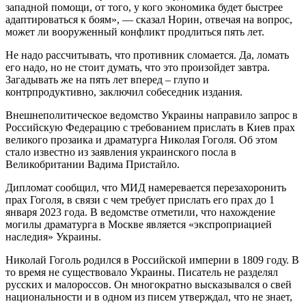
западной помощи, от того, у кого экономика будет быстрее
адаптироваться к боям», — сказал Норин, отвечая на вопрос,
может ли вооруженный конфликт продлиться пять лет.
Не надо рассчитывать, что противник сломается. Да, ломать
его надо, но не стоит думать, что это произойдет завтра.
Загадывать же на пять лет вперед – глупо и
контрпродуктивно, заключил собеседник издания.
Внешнеполитическое ведомство Украины направило запрос в
Российскую Федерацию с требованием прислать в Киев прах
великого прозаика и драматурга Николая Гоголя. Об этом
стало известно из заявления украинского посла в
Великобритании Вадима Пристайло.
Дипломат сообщил, что МИД намеревается перезахоронить
прах Гоголя, в связи с чем требует прислать его прах до 1
января 2023 года. В ведомстве отметили, что нахождение
могилы драматурга в Москве является «экспроприацией
наследия» Украины.
Николай Гоголь родился в Российской империи в 1809 году. В
то время не существовало Украины. Писатель не разделял
русских и малороссов. Он многократно высказывался о свей
национальности и в одном из писем утверждал, что не знает,