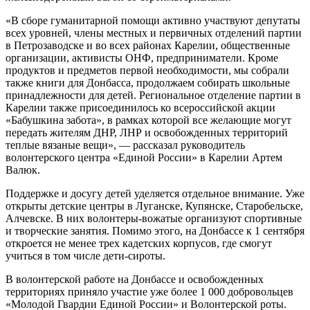
«В сборе гуманитарной помощи активно участвуют депутаты
всех уровней, члены местных и первичных отделений партии
в Петрозаводске и во всех районах Карелии, общественные
организации, активисты ОНФ, предприниматели. Кроме
продуктов и предметов первой необходимости, мы собрали
также книги для Донбасса, продолжаем собирать школьные
принадлежности для детей. Региональное отделение партии в
Карелии также присоединилось ко всероссийской акции
«Бабушкина забота», в рамках которой все желающие могут
передать жителям ДНР, ЛНР и освобожденных территорий
теплые вязаные вещи», — рассказал руководитель
волонтерского центра «Единой России» в Карелии Артем
Валюк.
Поддержке и досугу детей уделяется отдельное внимание. Уже
открыты детские центры в Луганске, Купянске, Старобельске,
Алчевске. В них волонтеры-вожатые организуют спортивные
и творческие занятия. Помимо этого, на Донбассе к 1 сентября
откроется не менее трех кадетских корпусов, где смогут
учиться в том числе дети-сироты.
В волонтерской работе на Донбассе и освобожденных
территориях приняло участие уже более 1 000 добровольцев
«Молодой Гвардии Единой России» и Волонтерской роты.