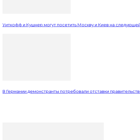
Уиткофф и Кушнер могут посетить Москву и Киев на следующе
В Германии демонстранты потребовали отставки правительст