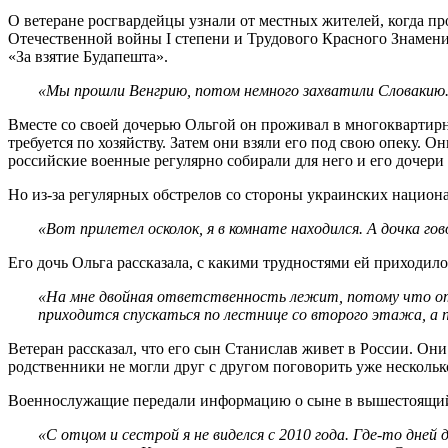
О ветеране росгвардейцы узнали от местных жителей, когда п
Отечественной войны I степени и Трудового Красного Знамени,
«За взятие Будапешта».
«Мы прошли Венгрию, потом немного захватили Словакию
Вместе со своей дочерью Ольгой он проживал в многоквартирн
требуется по хозяйству. Затем они взяли его под свою опеку.
российские военные регулярно собирали для него и его дочер
Но из-за регулярных обстрелов со стороны украинских национа
«Вот прилетел осколок, я в комнате находился. А дочка го
Его дочь Ольга рассказала, с какими трудностями ей приходило
«На мне двойная ответственность лежит, потому что оте
приходится спускаться по лестнице со второго этажа, а п
Ветеран рассказал, что его сын Станислав живет в России. Они
родственники не могли друг с другом поговорить уже нескольк
Военнослужащие передали информацию о сыне в вышестоящий шт
«С отцом и сестрой я не виделся с 2010 года. Где-то дней