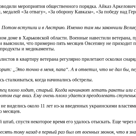
роводили мероприятия общественного порядка. Айказ Аркелович 
 медалей «За отвагу», «За оборону Кавказа», «За победу над Ге
. Потом вступили и в Австрию. Именно там мы закончили Вели
ом доме в Харьковской области. Военные навестили ветерана, 
 Они выяснили, что примерно пять месяцев Овсепяну не приходит
и продукты и медикаменты.
листов в квартиру ветерана регулярно прилетают осколки снаря
ворит: „Это точно в меня, папа“. А я ответил, что не дал бы, п
сь сталкиваться, когда начинались обстрелы.
ц плохо ходит, старый. Когда начинают летать ракеты или сил
отом еще вниз. Ему очень плохо удается преодолевать ступеньк
 не виделись около 11 лет из-за введенных украинскими властями
о месяцев.
аб, спустя некоторое время его удалось отыскать. Еще через н
 десять тому назад в первый раз был от военных звонок, что я з