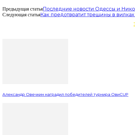
Последние новости Одессы и Никол
Предыдущая статья
Как предотвратит трещины в вилках 
Следующая статья
Александр Овечкин наградил победителей турнира ОвиCUP