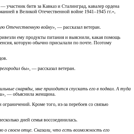
— участник битв за Кавказ и Сталинград, кавалер ордена
рманией в Великой Отечественной войне 1941–1945 гг.»,
кую Отечественную войну»,
— рассказал ветеран.
привезли ему продукты питания и выяснили, какая помощь
 пенсия, которую обычно присылали по почте. Поэтому
дов.
ерегородил бы»,
— рассказал ветеран.
ьные снаряды, мне приходится спускать его в подвал. А туда
и»,
— объяснила женщина.
 ограничений. Кроме того, из-за перебоев со связью
есколько дней семья воссоединилась.
наю о своем отце. Сказали, что есть возможность его