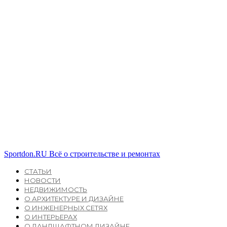
Sportdon.RU
Всё о строительстве и ремонтах
СТАТЬИ
НОВОСТИ
НЕДВИЖИМОСТЬ
О АРХИТЕКТУРЕ И ДИЗАЙНЕ
О ИНЖЕНЕРНЫХ СЕТЯХ
О ИНТЕРЬЕРАХ
О ЛАНДШАФТНОМ ДИЗАЙНЕ