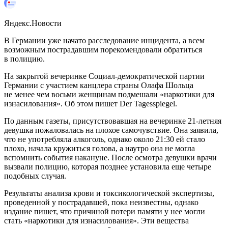
Яндекс.Новости
В Германии уже начато расследование инцидента, а всем
возможным пострадавшим порекомендовали обратиться
в полицию.
На закрытой вечеринке Социал-демократической партии
Германии с участием канцлера страны Олафа Шольца
не менее чем восьми женщинам подмешали «наркотики для
изнасилования». Об этом пишет Der Tagesspiegel.
По данным газеты, присутствовавшая на вечеринке 21-летняя
девушка пожаловалась на плохое самочувствие. Она заявила,
что не употребляла алкоголь, однако около 21:30 ей стало
плохо, начала кружиться голова, а наутро она не могла
вспомнить события накануне. После осмотра девушки врачи
вызвали полицию, которая позднее установила еще четыре
подобных случая.
Результаты анализа крови и токсикологической экспертизы,
проведенной у пострадавшей, пока неизвестны, однако
издание пишет, что причиной потери памяти у нее могли
стать «наркотики для изнасилования». Эти вещества