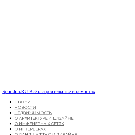
Sportdon.RU
Всё о строительстве и ремонтах
СТАТЬИ
НОВОСТИ
НЕДВИЖИМОСТЬ
О АРХИТЕКТУРЕ И ДИЗАЙНЕ
О ИНЖЕНЕРНЫХ СЕТЯХ
О ИНТЕРЬЕРАХ
О ЛАНДШАФТНОМ ДИЗАЙНЕ