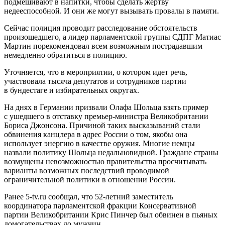
подмешивают в напитки, чтобы сделать жертву
недееспособной. И они же могут вызывать провалы в памяти.
Сейчас полиция проводит расследование обстоятельств
произошедшего, а лидер парламентской группы СДПГ Матиас
Мартин порекомендовал всем возможным пострадавшим
немедленно обратиться в полицию.
Уточняется, что в мероприятии, о котором идет речь,
участвовала тысяча депутатов и сотрудников партии
в бундестаге и избирательных округах.
На днях в Германии призвали Олафа Шольца взять пример
с ушедшего в отставку премьер-министра Великобритании
Бориса Джонсона. Причиной таких высказываний стали
обвинения канцлера в адрес России о том, якобы она
использует энергию в качестве оружия. Многие немцы
назвали политику Шольца недальновидной. Граждане страны
возмущены невозможностью правительства просчитывать
варианты возможных последствий проводимой
ограничительной политики в отношении России.
Ранее 5-tv.ru сообщал, что 52-летний заместитель
координатора парламентской фракции Консервативной
партии Великобритании Крис Пинчер был обвинен в пьяных
домогательствах до мужчин.