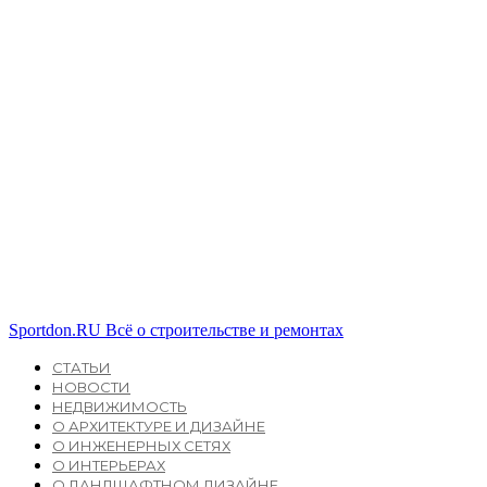
Sportdon.RU
Всё о строительстве и ремонтах
СТАТЬИ
НОВОСТИ
НЕДВИЖИМОСТЬ
О АРХИТЕКТУРЕ И ДИЗАЙНЕ
О ИНЖЕНЕРНЫХ СЕТЯХ
О ИНТЕРЬЕРАХ
О ЛАНДШАФТНОМ ДИЗАЙНЕ