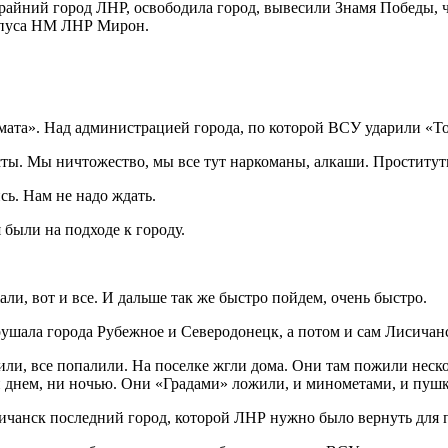
крайний город ЛНР, освободила город, вывесили Знамя Победы, 
орпуса НМ ЛНР Мирон.
мата». Над администрацией города, по которой ВСУ ударили «Т
ы. Мы ничтожество, мы все тут наркоманы, алкаши. Проститутки
ь. Нам не надо ждать.
были на подходе к городу.
али, вот и все. И дальше так же быстро пойдем, очень быстро.
рушала города Рубежное и Северодонецк, а потом и сам Лисичан
или, все попалили. На поселке жгли дома. Они там пожили неск
 днем, ни ночью. Они «Градами» ложили, и минометами, и пуш
ичанск последний город, которой ЛНР нужно было вернуть для 