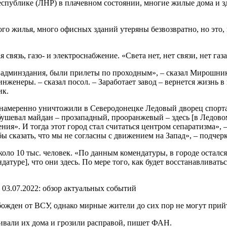
публике (ЛНР) в плачевном состоянии, многие жилые дома и з
го жилья, много офисных зданий утеряны безвозвратно, но это, 
связь, газо- и электроснабжение. «Света нет, нет связи, нет газ
админздания, были прилеты по проходным», – сказал Мирошник. 
нженеры. – сказал посол. – Заработает завод – вернется жизнь в
ик.
амеренно уничтожили в Северодонецке Ледовый дворец спорта, 
ве бушевал майдан – прозападный, прооранжевый – здесь [в Ледов
зрения». И тогда этот город стал считаться центром сепаратизма»
обы сказать, что мы не согласны с движением на Запад», – подчер
ло 10 тыс. человек. «По данным комендатуры, в городе остался к
туре], что они здесь. По мере того, как будет восстанавливатьс
жден от ВСУ, однако мирные жители до сих пор не могут прийти
ивали их дома и грозили расправой, пишет ФАН.