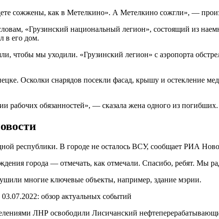
удете сожжены, как в Метелкино». А Метелкино сожгли», — про
словам, «Грузинский национальный легион», состоящий из наем
л в его дом.
яли, чтобы мы уходили. «Грузинский легион» с аэропорта обстре
ецке. Осколки снарядов посекли фасад, крышу и остекление мед
ии рабочих обязанностей», — сказала жена одного из погибших.
новости
дной республики. В городе не осталось ВСУ, сообщает РИА Ново
ждения города — отмечать, как отмечали. Спасибо, ребят. Мы р
рушили многие ключевые объекты, например, здание мэрии.
елениями ЛНР освободили Лисичанский нефтеперерабатывающий 