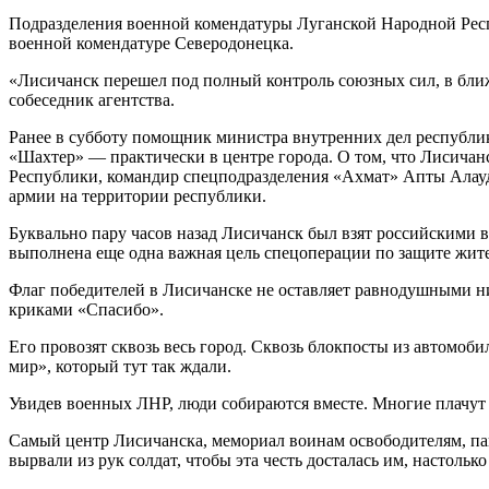
Подразделения военной комендатуры Луганской Народной Респ
военной комендатуре Северодонецка.
«Лисичанск перешел под полный контроль союзных сил, в ближ
собеседник агентства.
Ранее в субботу помощник министра внутренних дел республи
«Шахтер» — практически в центре города. О том, что Лисичан
Республики, командир спецподразделения «Ахмат» Апты Алау
армии на территории республики.
Буквально пару часов назад Лисичанск был взят российскими 
выполнена еще одна важная цель спецоперации по защите жите
Флаг победителей в Лисичанске не оставляет равнодушными н
криками «Спасибо».
Его провозят сквозь весь город. Сквозь блокпосты из автомоб
мир», который тут так ждали.
Увидев военных ЛНР, люди собираются вместе. Многие плачут 
Самый центр Лисичанска, мемориал воинам освободителям, пав
вырвали из рук солдат, чтобы эта честь досталась им, настоль