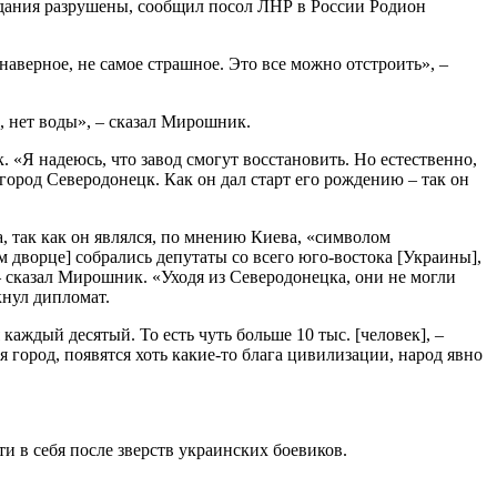
дания разрушены, сообщил посол ЛНР в России Родион
наверное, не самое страшное. Это все можно отстроить», –
а, нет воды», – сказал Мирошник.
«Я надеюсь, что завод смогут восстановить. Но естественно,
 город Северодонецк. Как он дал старт его рождению – так он
так как он являлся, по мнению Киева, «символом
ом дворце] собрались депутаты со всего юго-востока [Украины],
, – сказал Мирошник. «Уходя из Северодонецка, они не могли
кнул дипломат.
аждый десятый. То есть чуть больше 10 тыс. [человек], –
я город, появятся хоть какие-то блага цивилизации, народ явно
 в себя после зверств украинских боевиков.