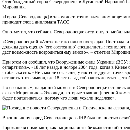
Освобожденный город Северодонецк в Луганской Народной Рес
Мирошник.
«Город [Северодонецк] в таком достаточно плачевном виде: мно
приводит слова дипломата ТАСС.
Он отметил, что сейчас в Северодонецке отсутствуют мобильная 
«Северодонецкий «Азот» не так сильно пострадал. Пострадали 
должны дать оценку [его состоянию] специалисты: технологи, и
даст возможность возродиться ему заново», – отметил Мирошн
При этом он сообщил, что Вооруженные силы Украины (ВСУ) н
сепаратизма». «18 лет назад, в ноябре 2004 года, когда в Кие
чтобы сказать: «Нет, мы не согласны, у нас есть другая точка 
оставить этот символ, где 18 лет назад собрались депутаты, чт
По его данным, на данный момент в Северодонецке остались око
сказал Мирошник. – Это люди, которые заявили [военной коменда
будет подтягиваться, потому что люди уехали недалеко».
В конце июня город Северодонецк в ЛНР был полностью освобо
Горожане вспоминают, как националисты безжалостно обстрел