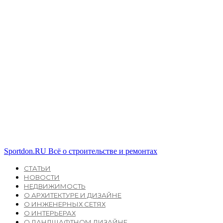
Sportdon.RU
Всё о строительстве и ремонтах
СТАТЬИ
НОВОСТИ
НЕДВИЖИМОСТЬ
О АРХИТЕКТУРЕ И ДИЗАЙНЕ
О ИНЖЕНЕРНЫХ СЕТЯХ
О ИНТЕРЬЕРАХ
О ЛАНДШАФТНОМ ДИЗАЙНЕ