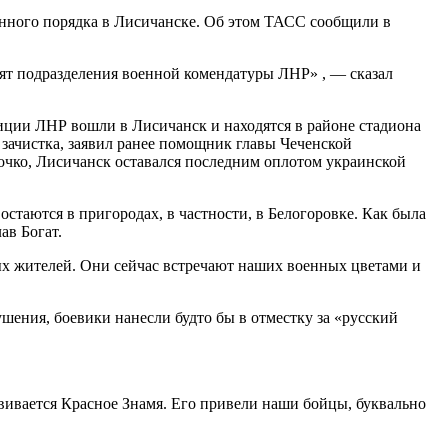
нного порядка в Лисичанске. Об этом ТАСС сообщили в
ят подразделения военной комендатуры ЛНР» , — сказал
ции ЛНР вошли в Лисичанск и находятся в районе стадиона
 зачистка, заявил ранее помощник главы Чеченской
чко, Лисичанск оставался последним оплотом украинской
стаются в пригородах, в частности, в Белогоровке. Как была
ав Богат.
ых жителей. Они сейчас встречают наших военных цветами и
ушения, боевики нанесли будто бы в отместку за «русский
вивается Красное Знамя. Его привели наши бойцы, буквально