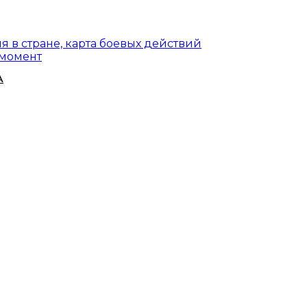
я в стране, карта боевых действий
 момент
А