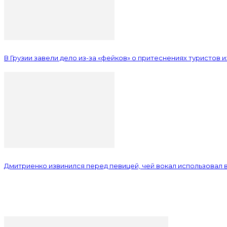
В Грузии завели дело из-за «фейков» о притеснениях туристов 
Дмитриенко извинился перед певицей, чей вокал использовал в