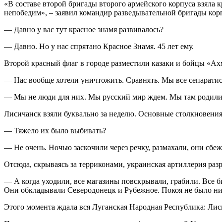
«В составе второй бригады второго армейского корпуса взяла 
непобедим», – заявил командир разведывательной бригады к
— Давно у вас тут красное знамя развивалось?
— Давно. Но у нас спрятано Красное Знамя. 45 лет ему.
Второй красный флаг в городе разместили казаки и бойцы «Ах
— Нас вообще хотели уничтожить. Сравнять. Мы все сепаратист
— Мы не люди для них. Мы русский мир ждем. Мы там родилис
Лисичанск взяли буквально за неделю. Основные столкновения 
— Тяжело их было выбивать?
— Не очень. Ночью заскочили через речку, размахали, они сбеж
Отсюда, скрываясь за терриконами, украинская артиллерия раз
— А когда уходили, все магазины повскрывали, грабили. Все б
Они обкладывали Северодонецк и Рубежное. Покоя не было ни
Этого момента ждала вся Луганская Народная Республика: Лис