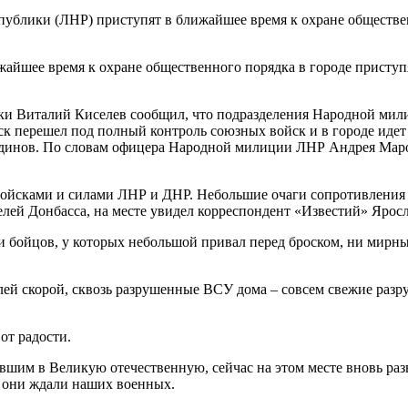
ублики (ЛНР) приступят в ближайшее время к охране обществе
айшее время к охране общественного порядка в городе приступ
ки Виталий Киселев сообщил, что подразделения Народной мили
ск перешел под полный контроль союзных войск и в городе идет
динов. По словам офицера Народной милиции ЛНР Андрея Маро
войсками и силами ЛНР и ДНР. Небольшие очаги сопротивления о
лей Донбасса, на месте увидел корреспондент «Известий» Яросл
и бойцов, у которых небольшой привал перед броском, ни мирн
илей скорой, сквозь разрушенные ВСУ дома – совсем свежие разр
от радости.
шим в Великую отечественную, сейчас на этом месте вновь раз
ко они ждали наших военных.