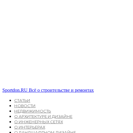
Sportdon.RU
Всё о строительстве и ремонтах
СТАТЬИ
НОВОСТИ
НЕДВИЖИМОСТЬ
О АРХИТЕКТУРЕ И ДИЗАЙНЕ
О ИНЖЕНЕРНЫХ СЕТЯХ
О ИНТЕРЬЕРАХ
О ЛАНДШАФТНОМ ДИЗАЙНЕ