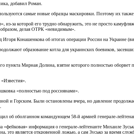
ика, добавил Роман.
пользуются самые новые образцы маскировки. Поэтому их также
, из-за которой его трудно обнаружить, это не просто камуфля
 образом, делая ОТРК «невидимым».
одолжают образование котла для украинских боевиков, засевши
го пункта Мирная Долина, взятие которого полностью оборвет
 «Известия».
ошковка «полностью под россиянами».
й и Горским. Были остановлены вчера, но давление продолжае
.
щил об оболганном командующем 58-й армией генерале-лейтенан
ла «фейковая» информация о генерале-лейтенанте Михаиле Зусько
, это является откровенной ложью, а сам Зусько за время служ