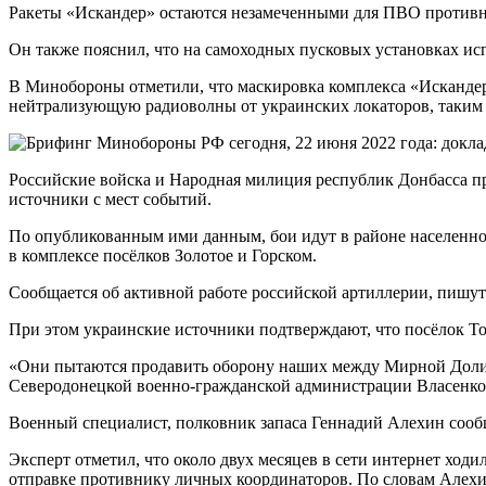
Ракеты «Искандер» остаются незамеченными для ПВО противн
Он также пояснил, что на самоходных пусковых установках ис
В Минобороны отметили, что маскировка комплекса «Искандер»
нейтрализующую радиоволны от украинских локаторов, таким
Российские войска и Народная милиция республик Донбасса пр
источники с мест событий.
По опубликованным ими данным, бои идут в районе населенно
в комплексе посёлков Золотое и Горском.
Сообщается об активной работе российской артиллерии, пишут
При этом украинские источники подтверждают, что посёлок Т
«Они пытаются продавить оборону наших между Мирной Долино
Северодонецкой военно-гражданской администрации Власенко
Военный специалист, полковник запаса Геннадий Алехин сооб
Эксперт отметил, что около двух месяцев в сети интернет ходи
отправке противнику личных координаторов. По словам Алехина