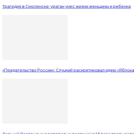
Трагедия в Смоленске: ураган унес жизни женщины и ребенка
«Предательство России»: Слуцкий раскритиковал идею «Яблока
Дальний Восток вышел вперед: инвестиции в 1,5 раза превысил