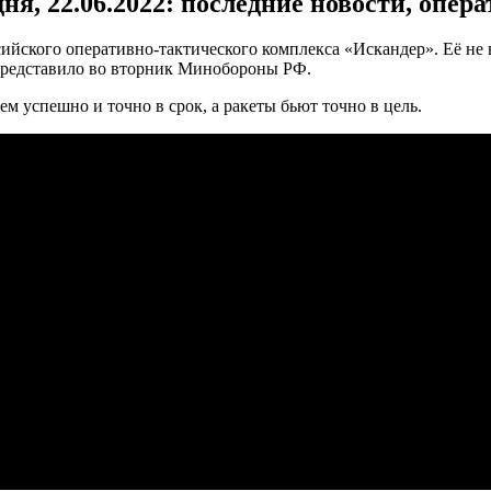
я, 22.06.2022: последние новости, опер
йского оперативно-тактического комплекса «Искандер». Её не в
представило во вторник Минобороны РФ.
м успешно и точно в срок, а ракеты бьют точно в цель.