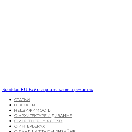
Sportdon.RU
Всё о строительстве и ремонтах
СТАТЬИ
НОВОСТИ
НЕДВИЖИМОСТЬ
О АРХИТЕКТУРЕ И ДИЗАЙНЕ
О ИНЖЕНЕРНЫХ СЕТЯХ
О ИНТЕРЬЕРАХ
О ЛАНДШАФТНОМ ДИЗАЙНЕ