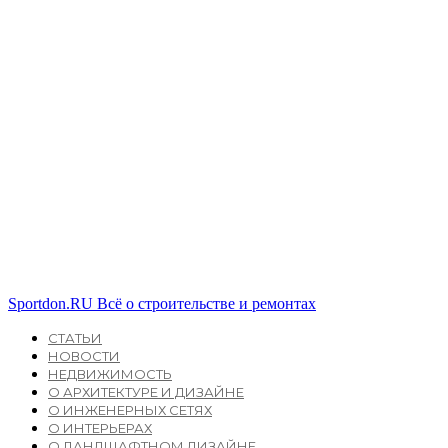
Sportdon.RU
Всё о строительстве и ремонтах
СТАТЬИ
НОВОСТИ
НЕДВИЖИМОСТЬ
О АРХИТЕКТУРЕ И ДИЗАЙНЕ
О ИНЖЕНЕРНЫХ СЕТЯХ
О ИНТЕРЬЕРАХ
О ЛАНДШАФТНОМ ДИЗАЙНЕ