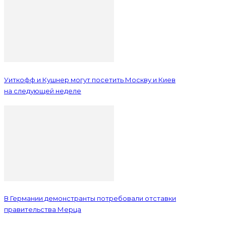
Уиткофф и Кушнер могут посетить Москву и Киев
на следующей неделе
В Германии демонстранты потребовали отставки
правительства Мерца