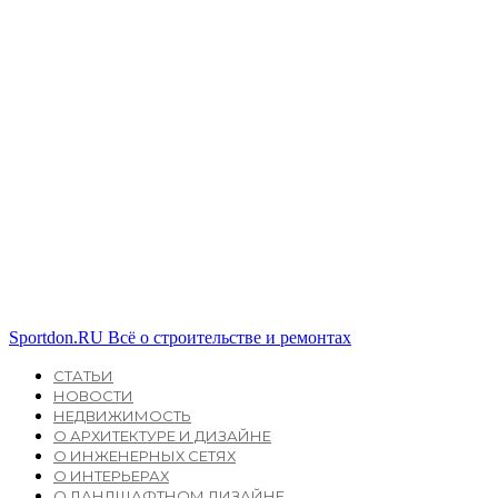
Sportdon.RU
Всё о строительстве и ремонтах
СТАТЬИ
НОВОСТИ
НЕДВИЖИМОСТЬ
О АРХИТЕКТУРЕ И ДИЗАЙНЕ
О ИНЖЕНЕРНЫХ СЕТЯХ
О ИНТЕРЬЕРАХ
О ЛАНДШАФТНОМ ДИЗАЙНЕ