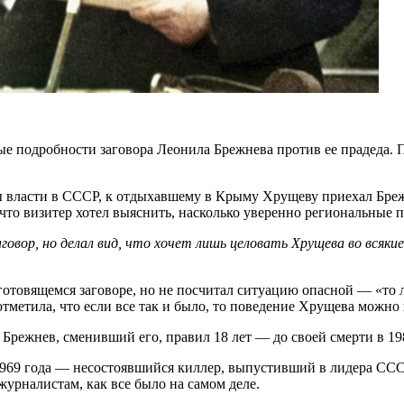
одробности заговора Леонила Брежнева против ее прадеда. По 
мены власти в СССР, к отдыхавшему в Крыму Хрущеву приехал Бр
что визитер хотел выяснить, насколько уверенно региональные
говор, но делал вид, что хочет лишь целовать Хрущева во всяк
отовящемся заговоре, но не посчитал ситуацию опасной — «то ли
 отметила, что если все так и было, то поведение Хрущева можн
режнев, сменивший его, правил 18 лет — до своей смерти в 198
я 1969 года — несостоявшийся киллер, выпустивший в лидера СС
урналистам, как все было на самом деле.