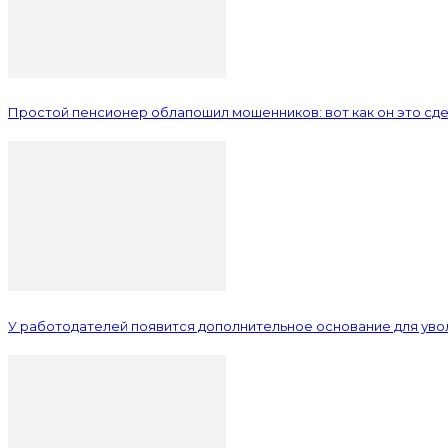
Простой пенсионер облапошил мошенников: вот как он это сд
У работодателей появится дополнительное основание для уво