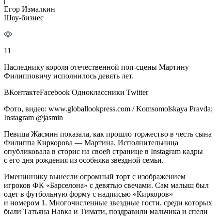
|
Егор Измалкин
Шоу-бизнес
11
Наследнику короля отечественной поп-сцены Мартину
Филипповичу исполнилось девять лет.
ВКонтактеFacebook Одноклассники Twitter
Фото, видео: www.globallookpress.com / Komsomolskaya Pravda;
Instagram @jasmin
Певица Жасмин показала, как прошло торжество в честь сына
Филиппа Киркорова — Мартина. Исполнительница
опубликовала в сторис на своей странице в Instagram кадры
с его дня рождения из особняка звездной семьи.
Имениннику вынесли огромный торт с изображением
игроков ФК «Барселона» с девятью свечами. Сам малыш был
одет в футбольную форму с надписью «Киркоров»
и номером 1. Многочисленные звездные гости, среди которых
были Татьяна Навка и Тимати, поздравили мальчика и спели