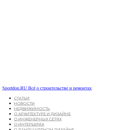
Sportdon.RU
Всё о строительстве и ремонтах
СТАТЬИ
НОВОСТИ
НЕДВИЖИМОСТЬ
О АРХИТЕКТУРЕ И ДИЗАЙНЕ
О ИНЖЕНЕРНЫХ СЕТЯХ
О ИНТЕРЬЕРАХ
О ЛАНДШАФТНОМ ДИЗАЙНЕ