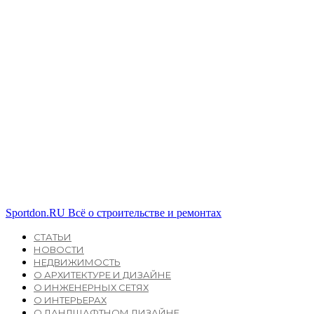
Sportdon.RU
Всё о строительстве и ремонтах
СТАТЬИ
НОВОСТИ
НЕДВИЖИМОСТЬ
О АРХИТЕКТУРЕ И ДИЗАЙНЕ
О ИНЖЕНЕРНЫХ СЕТЯХ
О ИНТЕРЬЕРАХ
О ЛАНДШАФТНОМ ДИЗАЙНЕ