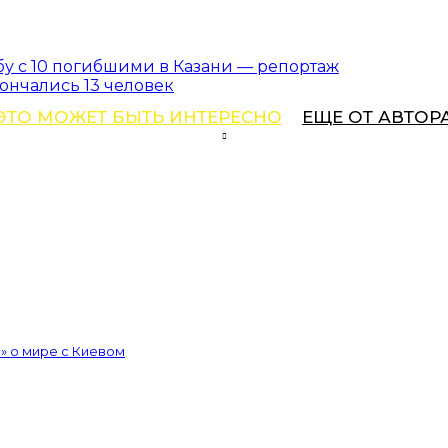
бу с 10 погибшими в Казани — репортаж
кончались 13 человек
ЭТО МОЖЕТ БЫТЬ ИНТЕРЕСНО
ЕЩЕ ОТ АВТОР
» о мире с Киевом