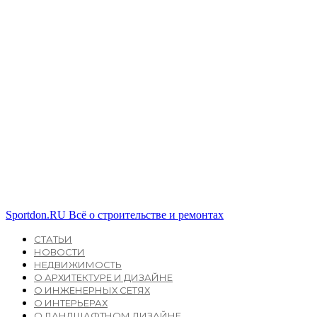
Sportdon.RU
Всё о строительстве и ремонтах
СТАТЬИ
НОВОСТИ
НЕДВИЖИМОСТЬ
О АРХИТЕКТУРЕ И ДИЗАЙНЕ
О ИНЖЕНЕРНЫХ СЕТЯХ
О ИНТЕРЬЕРАХ
О ЛАНДШАФТНОМ ДИЗАЙНЕ