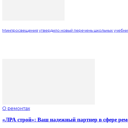
Минпросвещения утвердило новый перечень школьных учебни
О ремонтах
«ЛРА строй»: Ваш надежный партнер в сфере рем