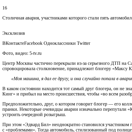
16
Столичная авария, участниками которого стали пять автомобил
Эксклюзив
ВКонтактеFacebook Одноклассники Twitter
Фото, видео: 5-tv.ru
Центр Москвы частично перекрыли из-за серьезного ДТП на Са
спровоцировала столкновение, принадлежит блогеру «Максу Кин
«Моя машина, я дал ее другу, и она случайно попала в ава
В каком состоянии находится тот самый друг блогера, он не зн
Кинг» и прибыл на место происшествия, чтобы «во всем разобр
Предположительно, друг, о котором говорит блогер — его кол
пранки. Некоторые очевидцы аварии изначально перепутали «К
устроить очередной розыгрыш.
При этом «Эдвард Бил» неоднократно становился участником 
с «проблемами». Тогда автомобиль, стилизованный под полице