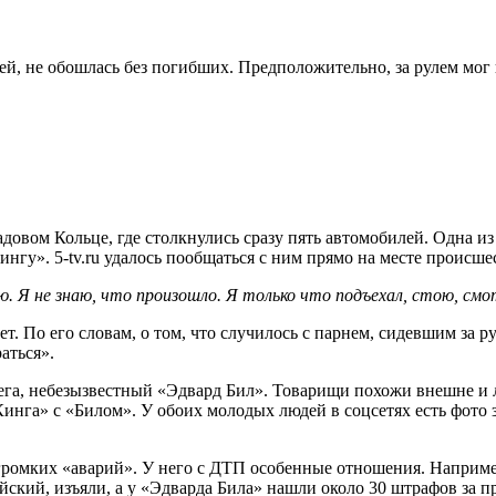
ей, не обошлась без погибших. Предположительно, за рулем мог
довом Кольце, где столкнулись сразу пять автомобилей. Одна и
гу». 5-tv.ru удалось пообщаться с ним прямо на месте происше
рию. Я не знаю, что произошло. Я только что подъехал, стою, с
ает. По его словам, о том, что случилось с парнем, сидевшим за
аться».
лега, небезызвестный «Эдвард Бил». Товарищи похожи внешне и 
инга» с «Билом». У обоих молодых людей в соцсетях есть фото 
громких «аварий». У него с ДТП особенные отношения. Наприме
йский, изъяли, а у «Эдварда Била» нашли около 30 штрафов за 