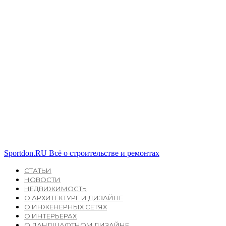
Sportdon.RU
Всё о строительстве и ремонтах
СТАТЬИ
НОВОСТИ
НЕДВИЖИМОСТЬ
О АРХИТЕКТУРЕ И ДИЗАЙНЕ
О ИНЖЕНЕРНЫХ СЕТЯХ
О ИНТЕРЬЕРАХ
О ЛАНДШАФТНОМ ДИЗАЙНЕ