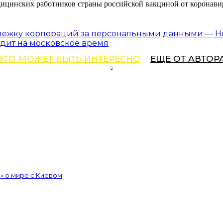
ицинских работников страны российской вакциной от коронави
 слежку корпораций за персональными данными — Н
дит на московское время
ЭТО МОЖЕТ БЫТЬ ИНТЕРЕСНО
ЕЩЕ ОТ АВТОР
» о мире с Киевом