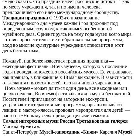
смело сказать, что праздник имеет российские истоки — как
по месту учреждения, так и по имени человека,
предложившего его идею международному сообществу.
Традиции праздника
С 1992-го празднование
Международного дня музеев каждый год проходит под
определенным лозунгом, касающимся особенностей
музейного дела. Ориентируясь на тему года музеи всего мира
готовят просветительские и образовательные программы,
вход во многие культурные учреждения становится в этот
день бесплатным.
Пожалуй, наиболее известная традиция праздника —
ежегодный фестиваль «Ночь музеев», которую в последние
годы проводят множество российских музеев. Ее устраивают,
как правило, в ближайшие к 18 мая выходные. В зависимости
от желания и возможностей того или иного учреждения,
«Ночь музеев» может длиться один день, все выходные или
целую неделю. Во время фестиваля вход в музеи бесплатный.
Посетителей приглашают на авторские экскурсии,
устраивают интерактивные программы, организовывают
лекции и мастер-классы, проводят мероприятия для детей —
часто на «Ночь музеев» приходят целыми семьями.
Самые интересные музеи России
Третьяковская галерея
Москва
Эрмитаж
Санкт-Петербург
Музей-заповедник «Кижи»
Карелия
Музей