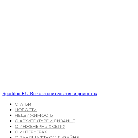
Sportdon.RU
Всё о строительстве и ремонтах
СТАТЬИ
НОВОСТИ
НЕДВИЖИМОСТЬ
О АРХИТЕКТУРЕ И ДИЗАЙНЕ
О ИНЖЕНЕРНЫХ СЕТЯХ
О ИНТЕРЬЕРАХ
О ЛАНДШАФТНОМ ДИЗАЙНЕ