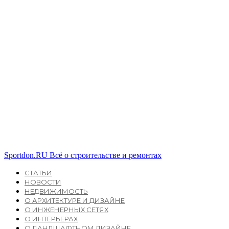
Sportdon.RU
Всё о строительстве и ремонтах
СТАТЬИ
НОВОСТИ
НЕДВИЖИМОСТЬ
О АРХИТЕКТУРЕ И ДИЗАЙНЕ
О ИНЖЕНЕРНЫХ СЕТЯХ
О ИНТЕРЬЕРАХ
О ЛАНДШАФТНОМ ДИЗАЙНЕ