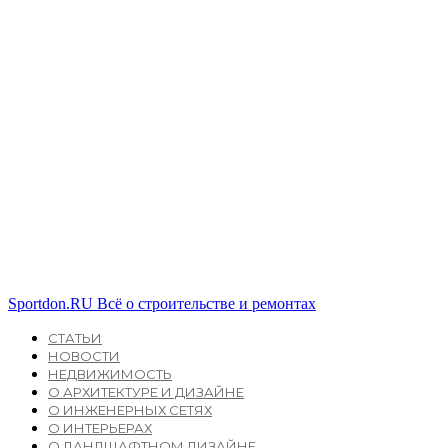
Sportdon.RU
Всё о строительстве и ремонтах
СТАТЬИ
НОВОСТИ
НЕДВИЖИМОСТЬ
О АРХИТЕКТУРЕ И ДИЗАЙНЕ
О ИНЖЕНЕРНЫХ СЕТЯХ
О ИНТЕРЬЕРАХ
О ЛАНДШАФТНОМ ДИЗАЙНЕ