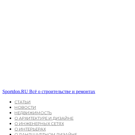
Sportdon.RU
Всё о строительстве и ремонтах
СТАТЬИ
НОВОСТИ
НЕДВИЖИМОСТЬ
О АРХИТЕКТУРЕ И ДИЗАЙНЕ
О ИНЖЕНЕРНЫХ СЕТЯХ
О ИНТЕРЬЕРАХ
О ЛАНДШАФТНОМ ДИЗАЙНЕ