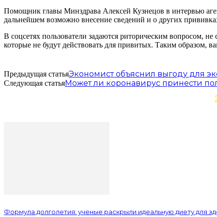
Помощник главы Минздрава Алексей Кузнецов в интервью агент
дальнейшем возможно внесение сведений и о других прививка
В соцсетях пользователи задаются риторическим вопросом, не
которые не будут действовать для привитых. Таким образом, в
Экономист объяснил выгоду для э
Предыдущая статья
Может ли коронавирус принести по
Следующая статья
Формула долголетия: ученые раскрыли идеальную диету для з