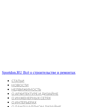
Sportdon.RU
Всё о строительстве и ремонтах
СТАТЬИ
НОВОСТИ
НЕДВИЖИМОСТЬ
О АРХИТЕКТУРЕ И ДИЗАЙНЕ
О ИНЖЕНЕРНЫХ СЕТЯХ
О ИНТЕРЬЕРАХ
О ЛАНДШАФТНОМ ДИЗАЙНЕ