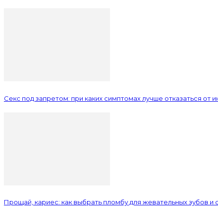
Секс под запретом: при каких симптомах лучше отказаться от 
Прощай, кариес: как выбрать пломбу для жевательных зубов и 