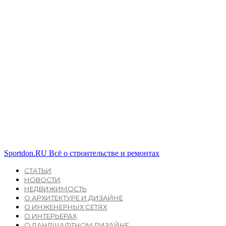
Sportdon.RU
Всё о строительстве и ремонтах
СТАТЬИ
НОВОСТИ
НЕДВИЖИМОСТЬ
О АРХИТЕКТУРЕ И ДИЗАЙНЕ
О ИНЖЕНЕРНЫХ СЕТЯХ
О ИНТЕРЬЕРАХ
О ЛАНДШАФТНОМ ДИЗАЙНЕ