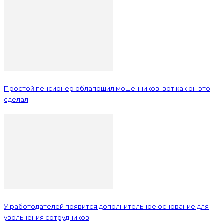
Простой пенсионер облапошил мошенников: вот как он это
сделал
У работодателей появится дополнительное основание для
увольнения сотрудников