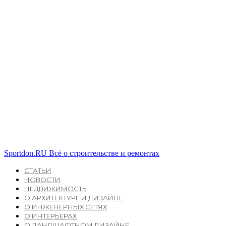
Sportdon.RU
Всё о строительстве и ремонтах
СТАТЬИ
НОВОСТИ
НЕДВИЖИМОСТЬ
О АРХИТЕКТУРЕ И ДИЗАЙНЕ
О ИНЖЕНЕРНЫХ СЕТЯХ
О ИНТЕРЬЕРАХ
О ЛАНДШАФТНОМ ДИЗАЙНЕ