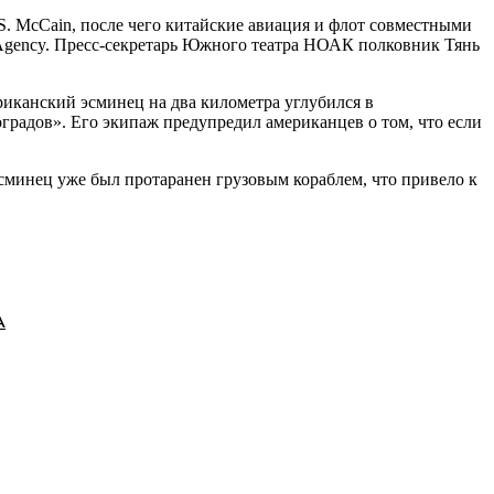
. McCain, после чего китайские авиация и флот совместными
 Agency. Пресс-секретарь Южного театра НОАК полковник Тянь
риканский эсминец на два километра углубился в
адов». Его экипаж предупредил американцев о том, что если
сминец уже был протаранен грузовым кораблем, что привело к
А