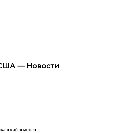
 США — Новости
иканский эсминец.