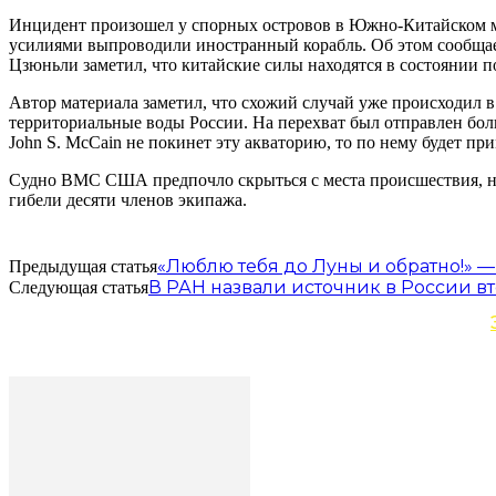
Инцидент произошел у спорных островов в Южно-Китайском мо
усилиями выпроводили иностранный корабль. Об этом сообщае
Цзюньли заметил, что китайские силы находятся в состоянии 
Автор материала заметил, что схожий случай уже происходил в
территориальные воды России. На перехват был отправлен бо
John S. McCain не покинет эту акваторию, то по нему будет пр
Судно ВМС США предпочло скрыться с места происшествия, не 
гибели десяти членов экипажа.
«Люблю тебя до Луны и обратно!» —
Предыдущая статья
В РАН назвали источник в России в
Следующая статья