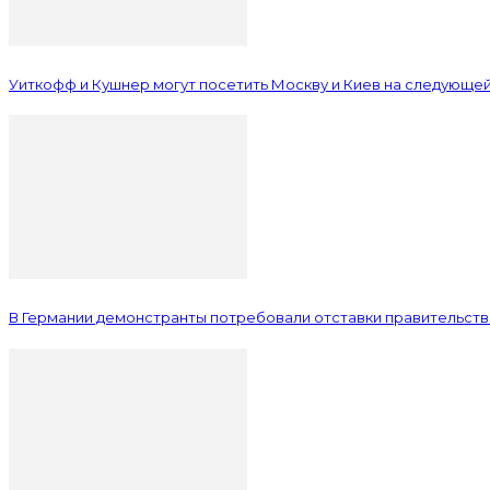
Уиткофф и Кушнер могут посетить Москву и Киев на следующе
В Германии демонстранты потребовали отставки правительст