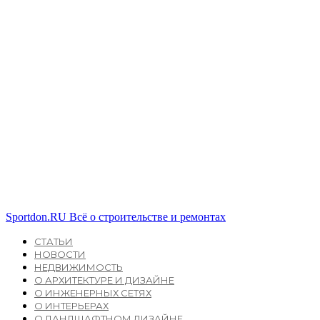
Sportdon.RU
Всё о строительстве и ремонтах
СТАТЬИ
НОВОСТИ
НЕДВИЖИМОСТЬ
О АРХИТЕКТУРЕ И ДИЗАЙНЕ
О ИНЖЕНЕРНЫХ СЕТЯХ
О ИНТЕРЬЕРАХ
О ЛАНДШАФТНОМ ДИЗАЙНЕ