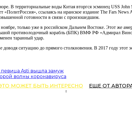
ре. В территориальные воды Китая вторгся эсминец USS John S
т «ПолитРоссия», ссылаясь на иранское издание The Fars News
повышенной готовности в связи с произошедшим.
 ноябре, только уже в российском Дальнем Востоке. Этот же аме
льшой противолодочный корабль (БПК) ВМФ РФ «Адмирал Виногр
именен таранный удар.
доводя ситуацию до прямого столкновения. В 2017 году этот э
 певица Asti вышла замуж
торой волны коронавируса
ЭТО МОЖЕТ БЫТЬ ИНТЕРЕСНО
ЕЩЕ ОТ АВТОР