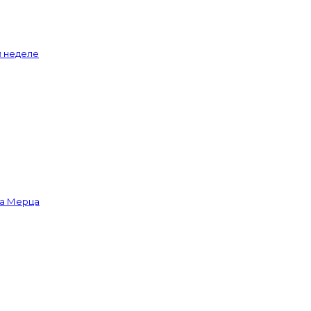
й неделе
ва Мерца