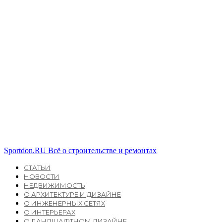
Sportdon.RU
Всё о строительстве и ремонтах
СТАТЬИ
НОВОСТИ
НЕДВИЖИМОСТЬ
О АРХИТЕКТУРЕ И ДИЗАЙНЕ
О ИНЖЕНЕРНЫХ СЕТЯХ
О ИНТЕРЬЕРАХ
О ЛАНДШАФТНОМ ДИЗАЙНЕ