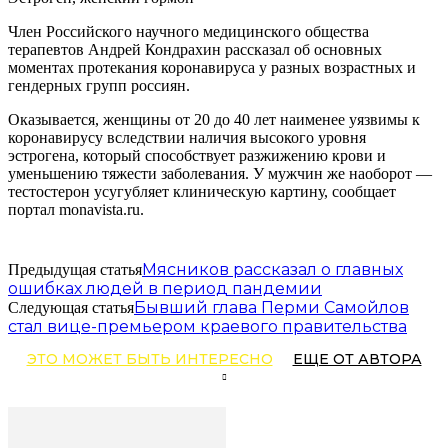
Член Российского научного медицинского общества
терапевтов Андрей Кондрахин рассказал об основных
моментах протекания коронавируса у разных возрастных и
гендерных групп россиян.
Оказывается, женщины от 20 до 40 лет наименее уязвимы к
коронавирусу вследствии наличия высокого уровня
эстрогена, который способствует разжижению крови и
уменьшению тяжести заболевания. У мужчин же наоборот —
тестостерон усугубляет клиническую картину, сообщает
портал monavista.ru.
Мясников рассказал о главных
Предыдущая статья
ошибках людей в период пандемии
Бывший глава Перми Самойлов
Следующая статья
стал вице-премьером краевого правительства
ЭТО МОЖЕТ БЫТЬ ИНТЕРЕСНО
ЕЩЕ ОТ АВТОРА