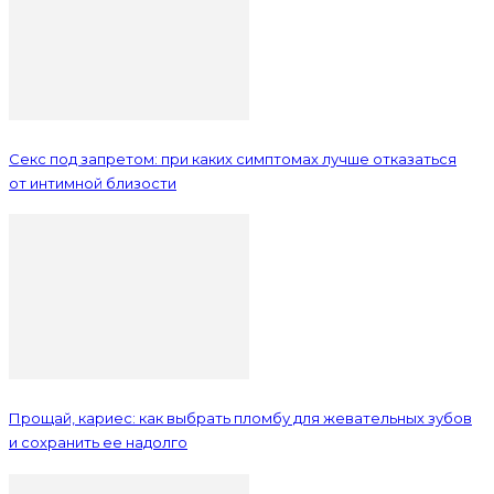
Секс под запретом: при каких симптомах лучше отказаться
от интимной близости
Прощай, кариес: как выбрать пломбу для жевательных зубов
и сохранить ее надолго