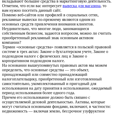
вкладывают большие средства в маркетинговую деятельность.
Отметим, что если вас интересует
вывеска для магазина
, то
вам нужно посетить данный сайт.
Помимо веб-сайтов или профилей в социальных сетях,
рекламные вывески по-прежнему являются одним из
основных средств привлечения внимания клиентов.
Неудивительно, что многие люди, занимающиеся
собственным бизнесом, задаются вопросом, можно ли считать
приобретенный рекламный знак основным активом
компании?
Термин «основные средства» появляется в польской правовой
системе в трех актах: Законе о бухгалтерском учете, Законе о
подоходном налоге с физических лиц и Законе о
корпоративном подоходном налоге.
На основании вышеупомянутых правовых актов мы можем
определить, что основные средства — это объект,
принадлежащий или совместно принадлежащий
налогоплательщику, приобретенный или изготовленный
самостоятельно, укомплектованный и пригодный для
использования на дату принятия в использование, ожидаемый
период использования более одного года.
Причем его использование должно быть связано с
осуществляемой деловой деятельностью. Активы, которые
могут считаться основными фондами, включают, в частности:
недвижимость — включая землю, бессрочное узуфруктное