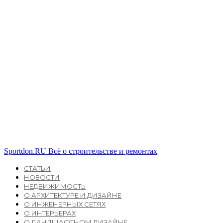
Sportdon.RU
Всё о строительстве и ремонтах
СТАТЬИ
НОВОСТИ
НЕДВИЖИМОСТЬ
О АРХИТЕКТУРЕ И ДИЗАЙНЕ
О ИНЖЕНЕРНЫХ СЕТЯХ
О ИНТЕРЬЕРАХ
О ЛАНДШАФТНОМ ДИЗАЙНЕ