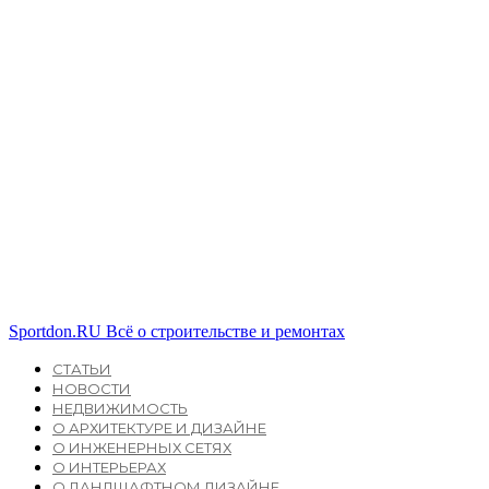
Sportdon.RU
Всё о строительстве и ремонтах
СТАТЬИ
НОВОСТИ
НЕДВИЖИМОСТЬ
О АРХИТЕКТУРЕ И ДИЗАЙНЕ
О ИНЖЕНЕРНЫХ СЕТЯХ
О ИНТЕРЬЕРАХ
О ЛАНДШАФТНОМ ДИЗАЙНЕ