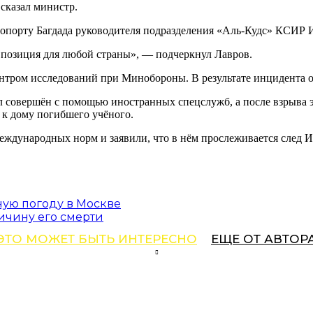
 сказал министр.
эропорту Багдада руководителя подразделения «Аль-Кудс» КСИР
 позиция для любой страны», — подчеркнул Лавров.
ентром исследований при Минобороны. В результате инцидента о
ыл совершён с помощью иностранных спецслужб, а после взрыва 
 к дому погибшего учёного.
ждународных норм и заявили, что в нём прослеживается след И
ую погоду в Москве
ричину его смерти
ЭТО МОЖЕТ БЫТЬ ИНТЕРЕСНО
ЕЩЕ ОТ АВТОР