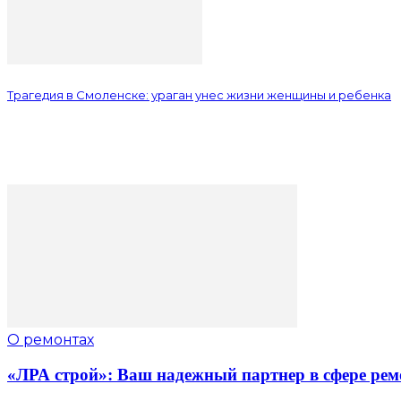
Трагедия в Смоленске: ураган унес жизни женщины и ребенка
О ремонтах
«ЛРА строй»: Ваш надежный партнер в сфере рем