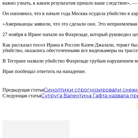
важно узнать, к каким результатам пришло ваше следствие», —
Он напомнил, что в начале года Москва осудила убийство в а
«Американцы заявили, что это сделали они. Это неприемлемая
27 ноября в Иране напали на Фахризаде, который руководил ц
Как рассказал посол Ирана в России Казем Джалали, теракт б
убийство, оказались обесточенными все видеокамеры на трассе
В Тегеране назвали убийство Фахризаде грубым нарушением ме
Иран пообещал ответить на нападение.
Синоптики спрогнозировали снежн
Предыдущая статья
Супруга Валентина Гафта назвала п
Следующая статья