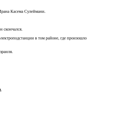
 Ирана Касема Сулеймани.
н скончался.
электроподстанции в том районе, где произошло
зраиля.
А