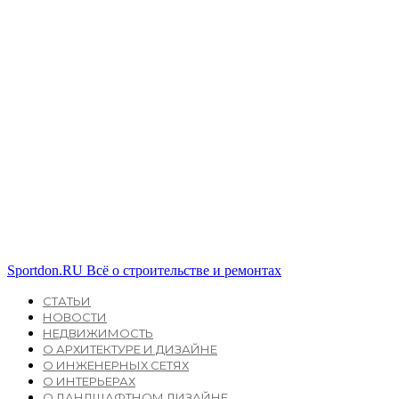
Sportdon.RU
Всё о строительстве и ремонтах
СТАТЬИ
НОВОСТИ
НЕДВИЖИМОСТЬ
О АРХИТЕКТУРЕ И ДИЗАЙНЕ
О ИНЖЕНЕРНЫХ СЕТЯХ
О ИНТЕРЬЕРАХ
О ЛАНДШАФТНОМ ДИЗАЙНЕ