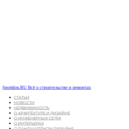
Sportdon.RU
Всё о строительстве и ремонтах
СТАТЬИ
НОВОСТИ
НЕДВИЖИМОСТЬ
О АРХИТЕКТУРЕ И ДИЗАЙНЕ
О ИНЖЕНЕРНЫХ СЕТЯХ
О ИНТЕРЬЕРАХ
О ЛАНДШАФТНОМ ДИЗАЙНЕ