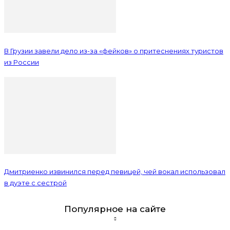
В Грузии завели дело из-за «фейков» о притеснениях туристов
из России
Дмитриенко извинился перед певицей, чей вокал использовал
в дуэте с сестрой
Популярное на сайте