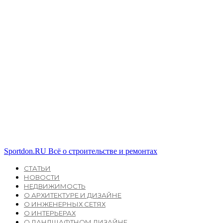
Sportdon.RU
Всё о строительстве и ремонтах
СТАТЬИ
НОВОСТИ
НЕДВИЖИМОСТЬ
О АРХИТЕКТУРЕ И ДИЗАЙНЕ
О ИНЖЕНЕРНЫХ СЕТЯХ
О ИНТЕРЬЕРАХ
О ЛАНДШАФТНОМ ДИЗАЙНЕ