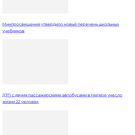
Минпросвещения утвердило новый перечень школьных
учебников
ДТП с двумя пассажирскими автобусами в Нигере унесло
жизни 22 человек