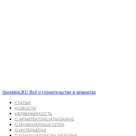
Sportdon.RU
Всё о строительстве и ремонтах
СТАТЬИ
НОВОСТИ
НЕДВИЖИМОСТЬ
О АРХИТЕКТУРЕ И ДИЗАЙНЕ
О ИНЖЕНЕРНЫХ СЕТЯХ
О ИНТЕРЬЕРАХ
О ЛАНДШАФТНОМ ДИЗАЙНЕ