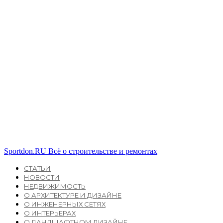
Sportdon.RU
Всё о строительстве и ремонтах
СТАТЬИ
НОВОСТИ
НЕДВИЖИМОСТЬ
О АРХИТЕКТУРЕ И ДИЗАЙНЕ
О ИНЖЕНЕРНЫХ СЕТЯХ
О ИНТЕРЬЕРАХ
О ЛАНДШАФТНОМ ДИЗАЙНЕ