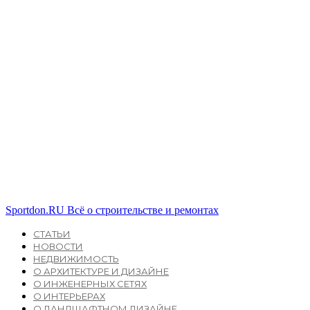
Sportdon.RU
Всё о строительстве и ремонтах
СТАТЬИ
НОВОСТИ
НЕДВИЖИМОСТЬ
О АРХИТЕКТУРЕ И ДИЗАЙНЕ
О ИНЖЕНЕРНЫХ СЕТЯХ
О ИНТЕРЬЕРАХ
О ЛАНДШАФТНОМ ДИЗАЙНЕ