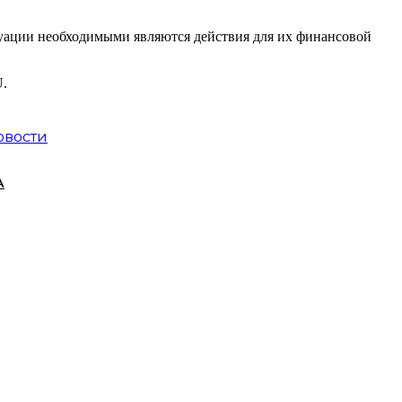
туации необходимыми являются действия для их финансовой
U.
овости
А