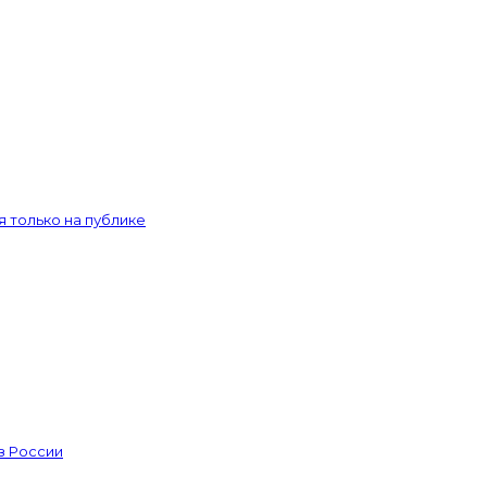
 только на публике
из России