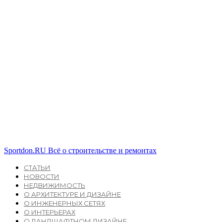
Sportdon.RU
Всё о строительстве и ремонтах
СТАТЬИ
НОВОСТИ
НЕДВИЖИМОСТЬ
О АРХИТЕКТУРЕ И ДИЗАЙНЕ
О ИНЖЕНЕРНЫХ СЕТЯХ
О ИНТЕРЬЕРАХ
О ЛАНДШАФТНОМ ДИЗАЙНЕ