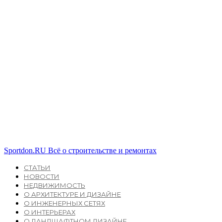
Sportdon.RU
Всё о строительстве и ремонтах
СТАТЬИ
НОВОСТИ
НЕДВИЖИМОСТЬ
О АРХИТЕКТУРЕ И ДИЗАЙНЕ
О ИНЖЕНЕРНЫХ СЕТЯХ
О ИНТЕРЬЕРАХ
О ЛАНДШАФТНОМ ДИЗАЙНЕ