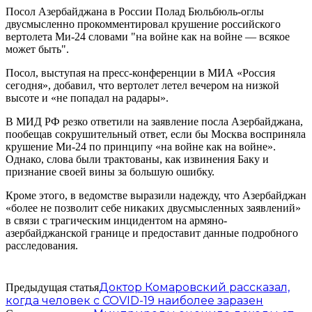
Посол Азербайджана в России Полад Бюльбюль-оглы
двусмысленно прокомментировал крушение российского
вертолета Ми-24 словами "на войне как на войне — всякое
может быть".
Посол, выступая на пресс-конференции в МИА «Россия
сегодня», добавил, что вертолет летел вечером на низкой
высоте и «не попадал на радары».
В МИД РФ резко ответили на заявление посла Азербайджана,
пообещав сокрушительный ответ, если бы Москва восприняла
крушение Ми-24 по принципу «на войне как на войне».
Однако, слова были трактованы, как извинения Баку и
признание своей вины за большую ошибку.
Кроме этого, в ведомстве выразили надежду, что Азербайджан
«более не позволит себе никаких двусмысленных заявлений»
в связи с трагическим инцидентом на армяно-
азербайджанской границе и предоставит данные подробного
расследования.
Доктор Комаровский рассказал,
Предыдущая статья
когда человек с COVID-19 наиболее заразен