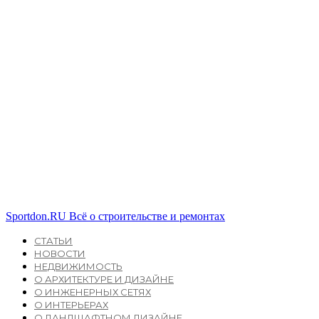
Sportdon.RU
Всё о строительстве и ремонтах
СТАТЬИ
НОВОСТИ
НЕДВИЖИМОСТЬ
О АРХИТЕКТУРЕ И ДИЗАЙНЕ
О ИНЖЕНЕРНЫХ СЕТЯХ
О ИНТЕРЬЕРАХ
О ЛАНДШАФТНОМ ДИЗАЙНЕ