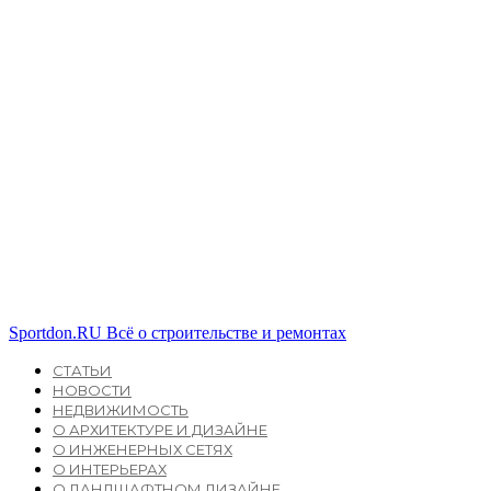
Sportdon.RU
Всё о строительстве и ремонтах
СТАТЬИ
НОВОСТИ
НЕДВИЖИМОСТЬ
О АРХИТЕКТУРЕ И ДИЗАЙНЕ
О ИНЖЕНЕРНЫХ СЕТЯХ
О ИНТЕРЬЕРАХ
О ЛАНДШАФТНОМ ДИЗАЙНЕ