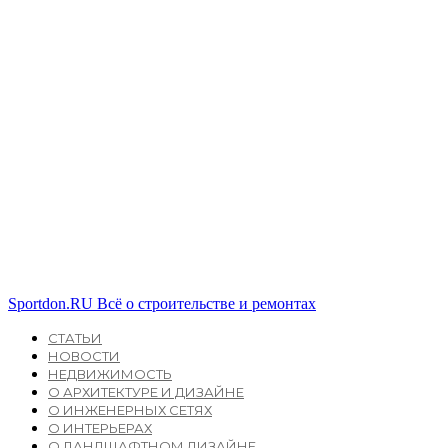
Sportdon.RU
Всё о строительстве и ремонтах
СТАТЬИ
НОВОСТИ
НЕДВИЖИМОСТЬ
О АРХИТЕКТУРЕ И ДИЗАЙНЕ
О ИНЖЕНЕРНЫХ СЕТЯХ
О ИНТЕРЬЕРАХ
О ЛАНДШАФТНОМ ДИЗАЙНЕ