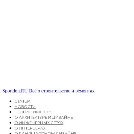
Sportdon.RU
Всё о строительстве и ремонтах
СТАТЬИ
НОВОСТИ
НЕДВИЖИМОСТЬ
О АРХИТЕКТУРЕ И ДИЗАЙНЕ
О ИНЖЕНЕРНЫХ СЕТЯХ
О ИНТЕРЬЕРАХ
О ЛАНДШАФТНОМ ДИЗАЙНЕ