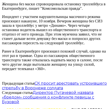
Женщина без маски спровоцировала остановку троллейбуса в
Екатеринбурге, пишет "Комсомольская правда".
Инцидент с участием нарушительницы масочного режима
произошел накануне, 10 ноября. Вечером женщина без СИЗ
зашла в троллейбус у метро «Динамо». Через четыре
остановки водитель вышел из общественного транспорта и
отцепил от него провода. При этом мужчина заявил, что не
станет дальше везти девушку без маски и попросил других
пассажиров пересесть на следующий троллейбус.
Ранее в Екатеринбурге произошел похожий случай, однако на
этот раз в трамвае. Одна из пассажирок общественного
транспорта также отказалась надевать маску в салоне, после
чего другие люди вытолкали женщину на улицу силой,
передает телеканал «360».
СК просит арестовать устроившего
Предыдущая статья
стрельбу в Воронеже солдата
Директор Пугачевой назвала
Следующая статья
«бредом» сообщения о конфликте певицы с
Бузовой