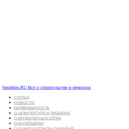
Sportdon.RU
Всё о строительстве и ремонтах
СТАТЬИ
НОВОСТИ
НЕДВИЖИМОСТЬ
О АРХИТЕКТУРЕ И ДИЗАЙНЕ
О ИНЖЕНЕРНЫХ СЕТЯХ
О ИНТЕРЬЕРАХ
О ЛАНДШАФТНОМ ДИЗАЙНЕ