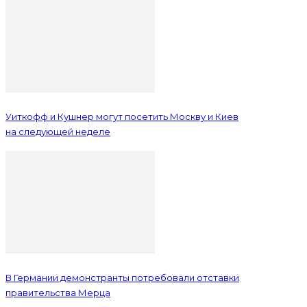
Уиткофф и Кушнер могут посетить Москву и Киев
на следующей неделе
В Германии демонстранты потребовали отставки
правительства Мерца