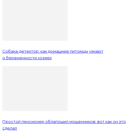
Собака-детектор: как домашние питомцы узнают
о беременности хозяек
Простой пенсионер облапошил мошенников: вот как он это
сделал