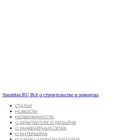
Sportdon.RU
Всё о строительстве и ремонтах
СТАТЬИ
НОВОСТИ
НЕДВИЖИМОСТЬ
О АРХИТЕКТУРЕ И ДИЗАЙНЕ
О ИНЖЕНЕРНЫХ СЕТЯХ
О ИНТЕРЬЕРАХ
О ЛАНДШАФТНОМ ДИЗАЙНЕ